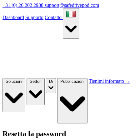
+31 (0) 26 202 2988
support@safedrivepod.com
Dashboard
Supporto
Contatto
Tienimi informato
→
Soluzioni
Settori
Di
Pubblicazioni
Resetta la password