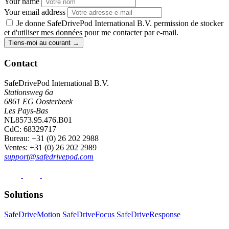
Your name
Your email address
Je donne SafeDrivePod International B.V. permission de stocker
et d'utiliser mes données pour me contacter par e-mail.
Tiens-moi au courant
→
Contact
SafeDrivePod International B.V.
Stationsweg 6a
6861 EG Oosterbeek
Les Pays-Bas
NL8573.95.476.B01
CdC: 68329717
Bureau
: +31 (0) 26 202 2988
Ventes
: +31 (0) 26 202 2989
support@safedrivepod.com
Solutions
SafeDriveMotion
SafeDriveFocus
SafeDriveResponse