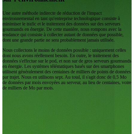
Une autre méthode indirecte de réduction de l'impact
environnemental en tant qu'entreprise technologique consiste à
minimiser le trafic et le traitement des données sur des serveurs
gourmands en énergie. De cette manière, nous rompons avec la
tendance qui consiste à collecter autant de données que possible,
dont une grande partie ne sera probablement jamais utilisée.
Nous collectons le moins de données possible : uniquement celles
dont nous avons réellement besoin. En outre, le traitement des
données s'effectue sur le pod, et non sur de gros serveurs gourmands
en énergie. Les systèmes télématiques basés sur des smartphones
utilisent généralement des centaines de milliers de points de données
par trajet. Nous en utilisons sept. Au total, il s'agit donc de 0,5 Mo
de données par mois envoyées au serveur, au lieu de centaines, voire
de milliers de Mo par mois.