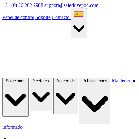
+31 (0) 26 202 2988
support@safedrivepod.com
Panel de control
Soporte
Contacto
Mantenerme
Soluciones
Sectores
Acerca de
Publicaciones
informado
→