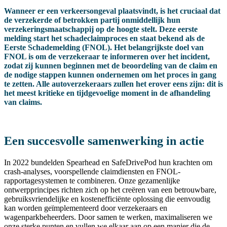
Wanneer er een verkeersongeval plaatsvindt, is het cruciaal dat
de verzekerde of betrokken partij onmiddellijk hun
verzekeringsmaatschappij op de hoogte stelt. Deze eerste
melding start het schadeclaimproces en staat bekend als de
Eerste Schademelding (FNOL). Het belangrijkste doel van
FNOL is om de verzekeraar te informeren over het incident,
zodat zij kunnen beginnen met de beoordeling van de claim en
de nodige stappen kunnen ondernemen om het proces in gang
te zetten. Alle autoverzekeraars zullen het erover eens zijn: dit is
het meest kritieke en tijdgevoelige moment in de afhandeling
van claims.
Een succesvolle samenwerking in actie
In 2022 bundelden Spearhead en SafeDrivePod hun krachten om
crash-analyses, voorspellende claimdiensten en FNOL-
rapportagesystemen te combineren. Onze gezamenlijke
ontwerpprincipes richten zich op het creëren van een betrouwbare,
gebruiksvriendelijke en kostenefficiënte oplossing die eenvoudig
kan worden geïmplementeerd door verzekeraars en
wagenparkbeheerders. Door samen te werken, maximaliseren we
onze sterke punten en vullen we elkaar aan op een manier die de