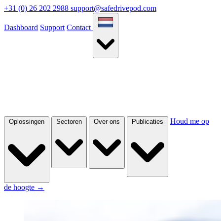
+31 (0) 26 202 2988
support@safedrivepod.com
Dashboard
Support
Contact
Houd me op
Oplossingen
Sectoren
Over ons
Publicaties
de hoogte
→