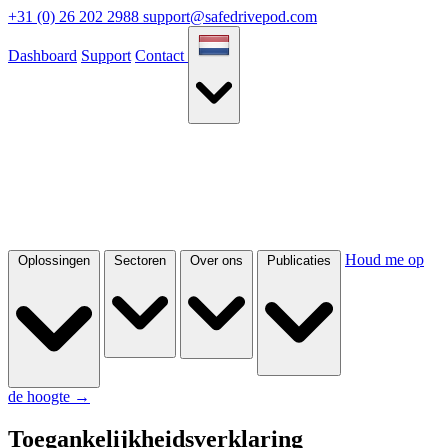
+31 (0) 26 202 2988
support@safedrivepod.com
Dashboard
Support
Contact
Houd me op
Oplossingen
Sectoren
Over ons
Publicaties
de hoogte
→
Toegankelijkheidsverklaring