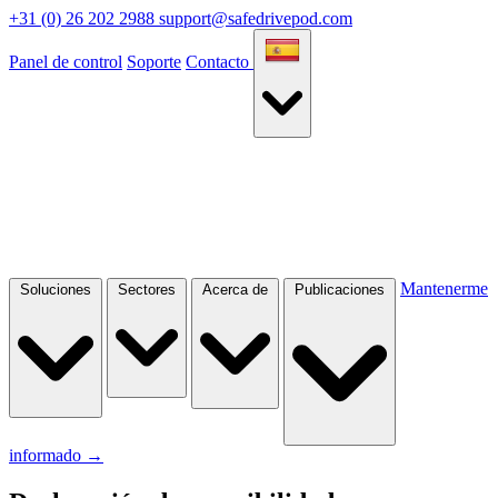
+31 (0) 26 202 2988
support@safedrivepod.com
Panel de control
Soporte
Contacto
Mantenerme
Soluciones
Sectores
Acerca de
Publicaciones
informado
→