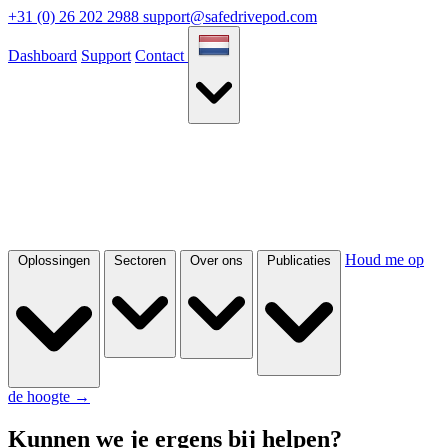
+31 (0) 26 202 2988
support@safedrivepod.com
Dashboard
Support
Contact
Houd me op
Oplossingen
Sectoren
Over ons
Publicaties
de hoogte
→
Kunnen we je ergens bij helpen?