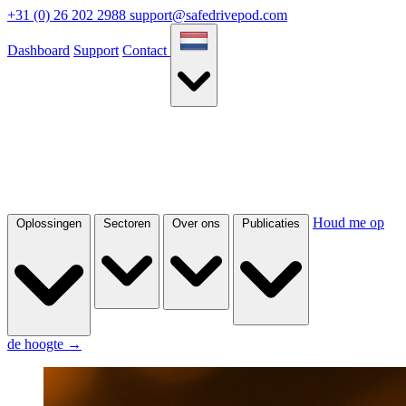
+31 (0) 26 202 2988
support@safedrivepod.com
Dashboard
Support
Contact
Houd me op
Oplossingen
Sectoren
Over ons
Publicaties
de hoogte
→