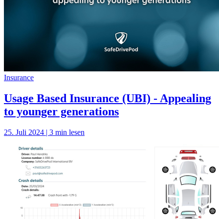
Insurance
Usage Based Insurance (UBI) - Appealing
to younger generations
25. Juli 2024 | 3 min lesen